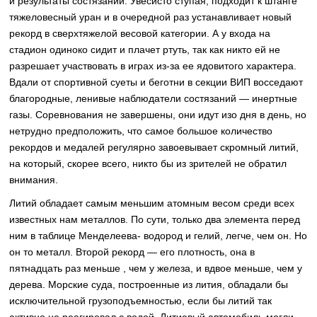
и результаты состязаний. Увесисто ступая, подходит к штанге
тяжеловесный уран и в очередной раз устанавливает новый
рекорд в сверхтяжелой весовой категории. А у входа на
стадион одиноко сидит и плачет ртуть, так как никто ей не
разрешает участвовать в играх из-за ее ядовитого характера.
Вдали от спортивной суеты и беготни в секции ВИП восседают
благородные, ленивые наблюдатели состязаний — инертные
газы. Соревнования не завершены, они идут изо дня в день, но
нетрудно предположить, что самое большое количество
рекордов и медалей регулярно завоевывает скромный литий,
на который, скорее всего, никто бы из зрителей не обратил
внимания.
Литий обладает самым меньшим атомным весом среди всех
известных нам металлов. По сути, только два элемента перед
ним в таблице Менделеева- водород и гелий, легче, чем он. Но
он то металл. Второй рекорд — его плотность, она в
пятнадцать раз меньше , чем у железа, и вдвое меньше, чем у
дерева. Морские суда, построенные из лития, обладали бы
исключительной грузоподъемностью, если бы литий так