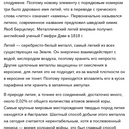
сподумене. Поэтому новому элементу с порядковым номером
три было даровано имя литий, что в переводе с греческого
слова «литос» означает «камень». Первоначально назывался
литион, современное название предложил шведский химик
Якоб Берцелиус. Металлический литий впервые получил
английский ученый Гэмфри Дэви в 1818 г.
Литий — серебристо-белый металл, самый легкий из всех
существующих на Земле. Он энергично взаимодействует с
водой, кислородом воздуха, поэтому хранить его непросто.
Другие щелочные металлы защищены от окисления в
керосине, для лития это не подходит, из-за малой плотности он
в керосине не тонет. Поэтому приходится вплавлять его в кусок
парафина или хранить в запаянных ампулах.
В природе лития, а точнее его соединений, достаточно много,
около 0,02% от общего количества атомов земной коры.
Самые крупные мировые месторождения твердых пород лития
находятся в Австралии. Шахтный способ добычи этого металла
на сегодня считается нерентабельным, хотя в послевоенный
период — время холодной войны, это был главный способ