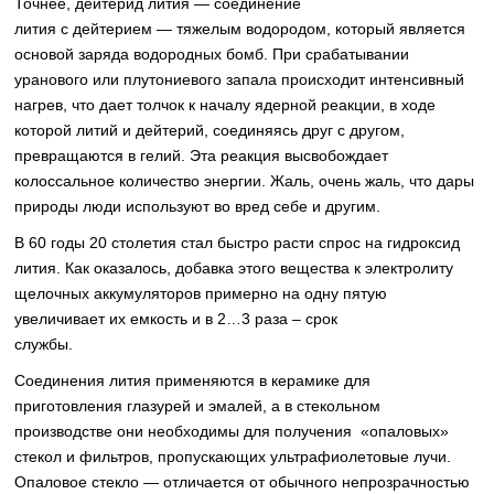
Точнее, дейтерид лития — соединение
лития с дейтерием — тяжелым водородом, который является
основой заряда водородных бомб. При срабатывании
уранового или плутониевого запала происходит интенсивный
нагрев, что дает толчок к началу ядерной реакции, в ходе
которой литий и дейтерий, соединяясь друг с другом,
превращаются в гелий. Эта реакция высвобождает
колоссальное количество энергии. Жаль, очень жаль, что дары
природы люди используют во вред себе и другим.
В 60 годы 20 столетия стал быстро расти спрос на гидроксид
лития. Как оказалось, добавка этого вещества к электролиту
щелочных аккумуляторов примерно на одну пятую
увеличивает их емкость и в 2…3 раза – срок
службы.
Соединения лития применяются в керамике для
приготовления глазурей и эмалей, а в стекольном
производстве они необходимы для получения «опаловых»
стекол и фильтров, пропускающих ультрафиолетовые лучи.
Опаловое стекло — отличается от обычного непрозрачностью