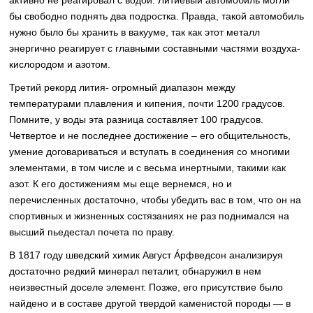
активно не реагировал с водой. Литиевый автомобиль могли
бы свободно поднять два подростка. Правда, такой автомобиль
нужно было бы хранить в вакууме, так как этот металл
энергично реагирует с главными составными частями воздуха-
кислородом и азотом.
Третий рекорд лития- огромный диапазон между
температурами плавления и кипения, почти 1200 градусов.
Помните, у воды эта разница составляет 100 градусов.
Четвертое и не последнее достижение – его общительность,
умение договариваться и вступать в соединения со многими
элементами, в том числе и с весьма инертными, такими как
азот. К его достижениям мы еще вернемся, но и
перечисленных достаточно, чтобы убедить вас в том, что он на
спортивных и жизненных состязаниях не раз поднимался на
высший пьедестал почета по праву.
В 1817 году шведский химик Август А́рфведсон анализируя
достаточно редкий минерал петалит, обнаружил в нем
неизвестный доселе элемент. Позже, его присутствие было
найдено и в составе другой твердой каменистой породы — в