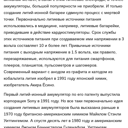
аккумуляторы, большой популярности не приобрели. И только
создание литий-ионной батареи сдвинуло процесс с мертвой
точки. Первоначально литиевые источники питания
использовались в медицине, например, литиевые батарейки,
приводившие в действие кардиостимуляторы. Срок службы
этих источников питания при создаваемом ими напряжении в 3
вольта составляет 10 и более лет. Привычные источники
питания с выходным напряжение в 1.5 вольта, как правило,
перезаряжаемые, используются для питания смартфонов,
плееров, планшетов, пульсометров и шагомеров.
Современный вариант с анодом из графита и катодом из
кобальтита лития изобрел в 1991 году японский химик,
изобретатель Акира Ёсино.
Первый литий-ионный аккумулятор по его патенту выпустила
корпорация Sony в 1991 году. Но все таки первоначально идея
создания литиевых аккумуляторов была высказана раньше в
1970 году британско-американским химиком Майклом Стэнли
Уиттингемом. А спустя десять лет в 1980 году и американским
химиком Джоном Баннистером Гуденафом. Уиттингем,