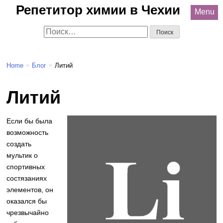
Репетитор химии в Чехии
Menu
Search:
Home
Блог
Литий
>
>
Литий
Если бы была
возможность
создать
мультик о
спортивных
состязаниях
элементов, он
оказался бы
чрезвычайно