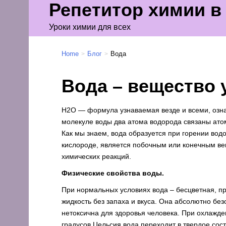
Репетитор химии в
Уроки химии для всех
Home
Блог
Вода
>
>
Вода – вещество 
Н2О — формула узнаваемая везде и всеми, озн
молекуле воды два атома водорода связаны ато
Как мы знаем, вода образуется при горении вод
кислороде, является побочным или конечным в
химических реакций.
Физические свойства воды.
При нормальных условиях вода – бесцветная, п
жидкость без запаха и вкуса. Она абсолютно без
нетоксична для здоровья человека. При охлажде
градусов Цельсия вода переходит в твердое сост