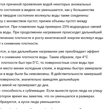
тся причиной проявления водой некоторых аномальных
го состояния в жидкое не уменьшается, как у большинства
то в твердом состоянии молекулы воды также соединены
ру с множеством пустот, причем объемы пустот между
ваются. При плавлении льда примерно 15% водородных связей
ма воды. При продолжении нагревания происходит дальнейший
личению плотности и росту кинетической энергии молекул воды
т к снижению плотности.
ются, а при дальнейшем нагревании уже преобладает эффект
ит к снижению плотности воды. Таким образом, при 4°С
 плотности был при 0°С, то поверхностные слои воды при
пая место менее холодным слоям, и водоемы быстро замерзали
ни в воде были бы невозможны. В действительности замерзший
 поверхности, значительно замедляя дальнейшую
 зимой не промерзает до дна.
способность к сублимации. Если вынести кусок люда на улицу
некоторое время мы заметим, что он уменьшился в размерах.
образуется, а кусок люда уменьшился.