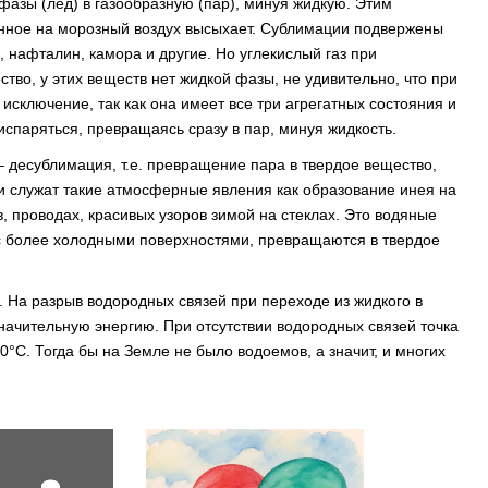
фазы (лед) в газообразную (пар), минуя жидкую. Этим
сенное на морозный воздух высыхает. Сублимации подвержены
, нафталин, камора и другие. Но углекислый газ при
тво, у этих веществ нет жидкой фазы, не удивительно, что при
исключение, так как она имеет все три агрегатных состояния и
испаряться, превращаясь сразу в пар, минуя жидкость.
 десублимация, т.е. превращение пара в твердое вещество,
 служат такие атмосферные явления как образование инея на
, проводах, красивых узоров зимой на стеклах. Это водяные
 с более холодными поверхностями, превращаются в твердое
 На разрыв водородных связей при переходе из жидкого в
начительную энергию. При отсутствии водородных связей точка
0°С. Тогда бы на Земле не было водоемов, а значит, и многих