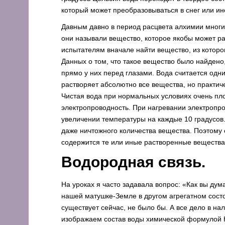
который может преобразовываться в снег или ин
Давным давно в период расцвета алхимии многие
они называли вещество, которое якобы может ра
испытателям вначале найти вещество, из которог
Данных о том, что такое вещество было найдено,
прямо у них перед глазами. Вода считается одн
растворяет абсолютно все вещества, но практиче
Чистая вода при нормальных условиях очень плох
электропроводность. При нагревании электропро
увеличении температуры на каждые 10 градусов.
даже ничтожного количества вещества. Поэтому о
содержится те или иные растворенные вещества
Водородная связь.
На уроках я часто задавала вопрос: «Как вы ду
нашей матушке-Земле в другом агрегатном состоя
существует сейчас, не было бы. А все дело в н
изображаем состав воды химической формулой H