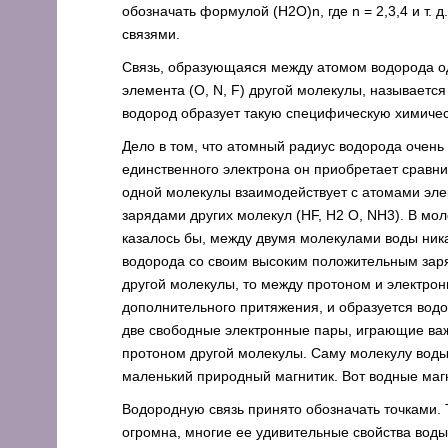
обозначать формулой (H2O)n, где n = 2,3,4 и т.
связями.
Связь, образующаяся между атомом водорода о
элемента (O, N, F) другой молекулы, называетс
водород образует такую специфическую химичес
Дело в том, что атомный радиус водорода очень
единственного электрона он приобретает сравни
одной молекулы взаимодействует с атомами эл
зарядами других молекул (HF, H2 O, NH3). В мо
казалось бы, между двумя молекулами воды ника
водорода со своим высоким положительным зар
другой молекулы, то между протоном и электрон
дополнительного притяжения, и образуется водор
две свободные электронные пары, играющие ва
протоном другой молекулы. Саму молекулу воды
маленький природный магнитик. Вот водные магн
Водородную связь принято обозначать точками. Т
огромна, многие ее удивительные свойства вод