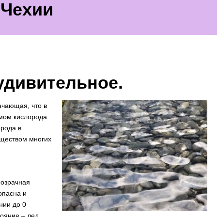
 Чехии
удивительное.
ачающая, что в
мом кислорода.
орода в
еществом многих
розрачная
опасна и
нии до 0
ояние – лед,