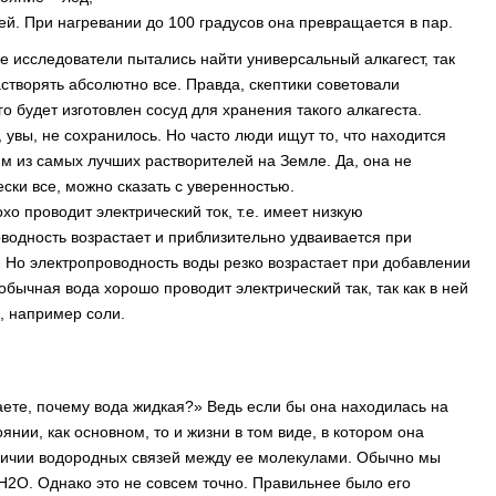
ей. При нагревании до 100 градусов она превращается в пар.
 исследователи пытались найти универсальный алкагест, так
створять абсолютно все. Правда, скептики советовали
о будет изготовлен сосуд для хранения такого алкагеста.
 увы, не сохранилось. Но часто люди ищут то, что находится
им из самых лучших растворителей на Земле. Да, она не
ски все, можно сказать с уверенностью.
о проводит электрический ток, т.е. имеет низкую
водность возрастает и приблизительно удваивается при
 Но электропроводность воды резко возрастает при добавлении
бычная вода хорошо проводит электрический так, так как в ней
, например соли.
маете, почему вода жидкая?» Ведь если бы она находилась на
нии, как основном, то и жизни в том виде, в котором она
аличии водородных связей между ее молекулами. Обычно мы
2O. Однако это не совсем точно. Правильнее было его