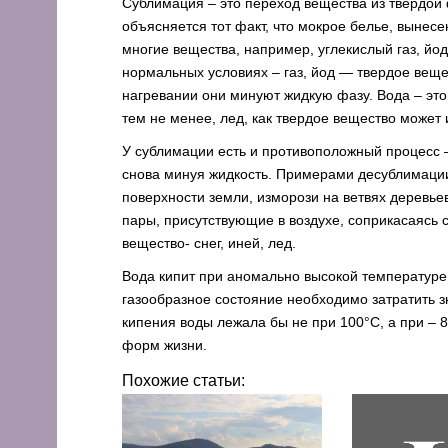
Сублимация – это переход вещества из твердой 
объясняется тот факт, что мокрое белье, выне
многие вещества, например, углекислый газ, йод
нормальных условиях – газ, йод — твердое вещес
нагревании они минуют жидкую фазу. Вода – это 
тем не менее, лед, как твердое вещество может 
У сублимации есть и противоположный процесс –
снова минуя жидкость. Примерами десублимации
поверхности земли, изморози на ветвях деревьев
пары, присутствующие в воздухе, соприкасаясь
вещество- снег, иней, лед.
Вода кипит при аномально высокой температуре.
газообразное состояние необходимо затратить з
кипения воды лежала бы не при 100°С, а при – 8
форм жизни.
Похожие статьи: