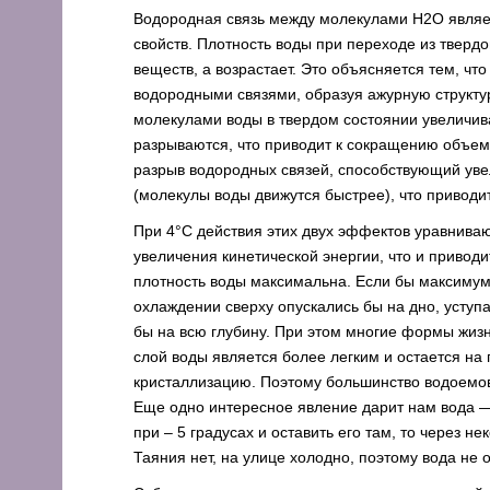
Водородная связь между молекулами H2O являе
свойств. Плотность воды при переходе из твердо
веществ, а возрастает. Это объясняется тем, ч
водородными связями, образуя ажурную структу
молекулами воды в твердом состоянии увеличи
разрываются, что приводит к сокращению объе
разрыв водородных связей, способствующий уве
(молекулы воды движутся быстрее), что приводи
При 4°С действия этих двух эффектов уравнива
увеличения кинетической энергии, что и привод
плотность воды максимальна. Если бы максимум
охлаждении сверху опускались бы на дно, усту
бы на всю глубину. При этом многие формы жиз
слой воды является более легким и остается на
кристаллизацию. Поэтому большинство водоемов
Еще одно интересное явление дарит нам вода — 
при – 5 градусах и оставить его там, то через 
Таяния нет, на улице холодно, поэтому вода не 