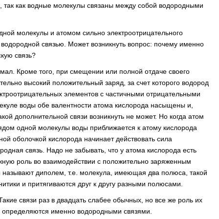
 д., так как водные молекулы связаны между собой водородными
дной молекулы и атомом сильно электроотрицательного
я водородной связью. Может возникнуть вопрос: почему именно
кую связь?
 мал. Кроме того, при смещении или полной отдаче своего
тельно высокий положительный заряд, за счет которого водород
ектроотрицательных элементов с частичными отрицательными
лекуле воды обе валентности атома кислорода насыщены и,
кой дополнительной связи возникнуть не может. Но когда атом
ядом одной молекулы воды приближается к атому кислорода
ной оболочкой кислорода начинает действовать сила
одная связь. Надо не забывать, что у атома кислорода есть
жную роль во взаимодействии с положительно заряженным
 называют диполем, т.е. молекула, имеющая два полюса, такой
итики и притягиваются друг к другу разными полюсами.
акие связи раз в двадцать слабее обычных, но все же роль их
ы определяются именно водородными связями.